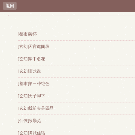
返回
[都市]
善怀
[玄幻]
天官诡闻录
[玄幻]
掌中名花
[玄幻]
谪龙说
[都市]
第三种绝色
[玄幻]
天子脚下
[玄幻]
我前夫是四品
[仙侠]
殷勤觅
[玄幻]
满城佳话