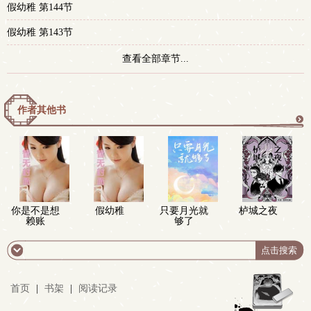
假幼稚 第144节
假幼稚 第143节
查看全部章节...
作者其他书
更
多
你是不是想
假幼稚
只要月光就
栌城之夜
赖账
够了
首页
|
书架
|
阅读记录