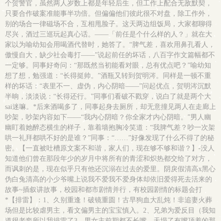
个贺警官，虽然两人岁数上都是年轻后生，但工作上配合无敌默契，
只要合作破案准能事半功倍。但偏偏他们彼此很不对盘，除工作外，
别的场合一律磁场不合，互相甩脸子。这天两边组饭局，大家都聊得
尽兴，酒过三巡玩起真心话。——「前任是个什么样的人？」就在大
家以为喻幼知会用喝酒代替时，她答了。“脾气差，喜欢用鼻孔看人，
傲慢自大，缺少社会毒打——”说起前任的坏话，八百字作文篇幅都不
一定够。同事好奇问：“那既然当初能看对眼，总有优点吧？”喻幼知
想了想，勉强道：“长得挺帅。”酒瓶又转到贺明涔。同样是一顿不重
样的坏话：“表里不一、虚伪，内心阴暗——”问起优点，贺明涔沉默
半晌，淡淡说：“长得还行。”同事们看破不戳穿，说白了就是两个大
sai迷嘛。*后来酒喝多了，同事起身去厕所，却无意撞见两人在走廊上
吵架，吵架内容如下——“我内心阴暗？你全家才内心阴暗。”男人幽
幽盯着她醉态横生的样子，靠着墙抱胸冷笑道：“我脾气差？吵一次架
哄一礼拜都哄不好的是谁？”同事：“……”好像发现了什么不得了的秘
密。【一直被吐槽原文案不和谐，家人们，现在够不够和谐？】-没人
知道他们曾在那段年少的岁月中将所有的青涩和炽热都交给了对方，
而讽刺的是，现在似乎只有他还沉溺在过去的爱里。阴戾假清高x黑心
伪白兔清高的小少爷嘴上说我不爱我不爱身体却依旧爱得死去活来的
故事~插叙讲故事，校园和都市剧情并行，有校园剧情的标题会打
*【排雷】：1、久别重逢！破镜重圆！古早狗血大乱炖！非追妻火葬
场但是比较虐男主，看文偏男主的宝宝慎入。2、兄弟为爱反目（我知
道很老套所以我排雷了3、男女主前期都不长嘴，天塌了有嘴顶着的那