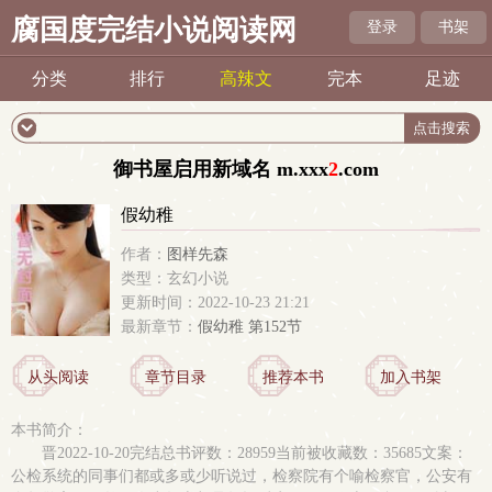
腐国度完结小说阅读网
登录
书架
分类
排行
高辣文
完本
足迹
御书屋启用新域名 m.
xxx
2
.com
假幼稚
作者：
图样先森
类型：玄幻小说
更新时间：2022-10-23 21:21
最新章节：
假幼稚 第152节
从头阅读
章节目录
推荐本书
加入书架
本书简介：
晋2022-10-20完结总书评数：28959当前被收藏数：35685文案：
公检系统的同事们都或多或少听说过，检察院有个喻检察官，公安有