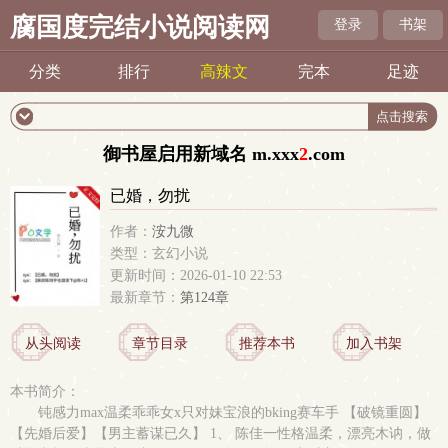
腐国度完结小说阅读网
登录
书架
分类
排行
高辣文
完本
足迹
御书屋启用新域名 m.
xxx
2
.com
已婚，勿扰
作者：
洝九微
类型：玄幻小说
更新时间：2026-01-10 22:53
最新章节：
第124章
从头阅读
章节目录
推荐本书
加入书架
本书简介：
钝感力max温柔乖乖女x只对妹宝浪的bking赛车手 【破镜重圆】
【先婚后爱】【男主蓄谋已久】 1、 陈佳一性格温柔，漂亮木讷，做