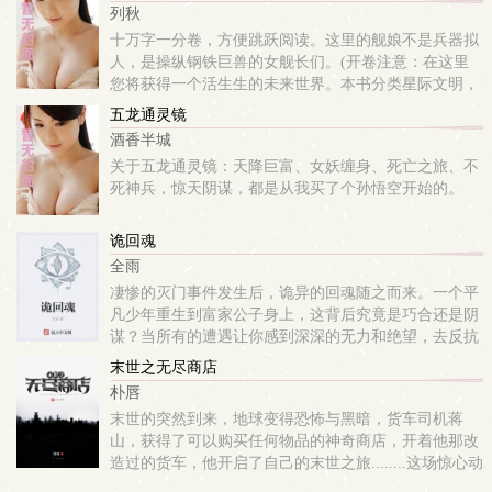
列秋
十万字一分卷，方便跳跃阅读。这里的舰娘不是兵器拟
人，是操纵钢铁巨兽的女舰长们。(开卷注意：在这里
您将获得一个活生生的未来世界。本书分类星际文明，
文明并不是单纯的一个背景设定，而是有庞大到啰嗦的
五龙通灵镜
细节，菜米油盐酱醋茶，点点滴滴的细节汇聚出一个活
酒香半城
生生的未来。大到军政经济小到充电宝全都有自我完备
关于五龙通灵镜：天降巨富、女妖缠身、死亡之旅、不
的设定，同时这些设定全部是剧情伏笔，后卷会有政治
死神兵，惊天阴谋，都是从我买了个孙悟空开始的。
斗法、经济营生，充电设定到第九卷依然是关键伏笔。
不会出现任何写完就过的灌水情况，本书里设定=伏
笔。）这是个收集舰娘、收集战舰，然后跟舰娘们日常
诡回魂
生活，拯救世界的故事。穿越到未来获得死亡后时间回
全雨
溯能力的他。是如何在不断死亡读档重来的过程之中，
凄惨的灭门事件发生后，诡异的回魂随之而来。一个平
建立出属于自己的星际舰队。海棠屋（haitangwu.com）
凡少年重生到富家公子身上，这背后究竟是巧合还是阴
提供星际舰娘黄金舰队最新章节全文免费阅读！。
谋？当所有的遭遇让你感到深深的无力和绝望，去反抗
命运还是随波逐流？
末世之无尽商店
朴唇
末世的突然到来，地球变得恐怖与黑暗，货车司机蒋
山，获得了可以购买任何物品的神奇商店，开着他那改
造过的货车，他开启了自己的末世之旅........这场惊心动
魄的旅程，希望你们能够陪伴....