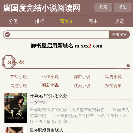
腐国度完结小说阅读网
登录
书架
分类
排行
高辣文
完本
足迹
御书屋启用新域名 m.
xxx
2
.com
分类小说
更
玄幻小说
仙侠小说
都市小说
军史小说
科幻小说
网游小说
耽美小说
辣文合集
多
开局无敌的我怎么办
一女神经
当你凝视深渊的时候，深渊也在凝视着你……姬光成为
游戏里的npc，开局便是无敌的存在，吊打！吊打！吊
打一切！精-彩-收-藏：
星际舰娘黄金舰队